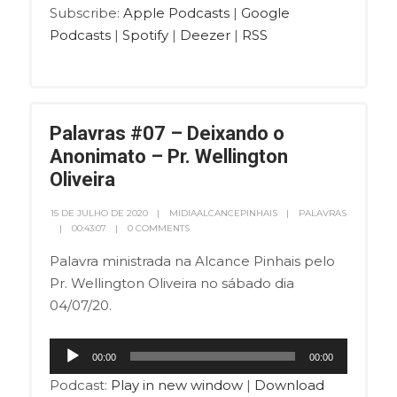
Subscribe:
Apple Podcasts
|
Google
Podcasts
|
Spotify
|
Deezer
|
RSS
Palavras #07 – Deixando o
Anonimato – Pr. Wellington
Oliveira
15 DE JULHO DE 2020
MIDIAALCANCEPINHAIS
PALAVRAS
00:43:07
0 COMMENTS
Palavra ministrada na Alcance Pinhais pelo
Pr. Wellington Oliveira no sábado dia
04/07/20.
Tocador
00:00
00:00
de
Podcast:
Play in new window
|
Download
áudio