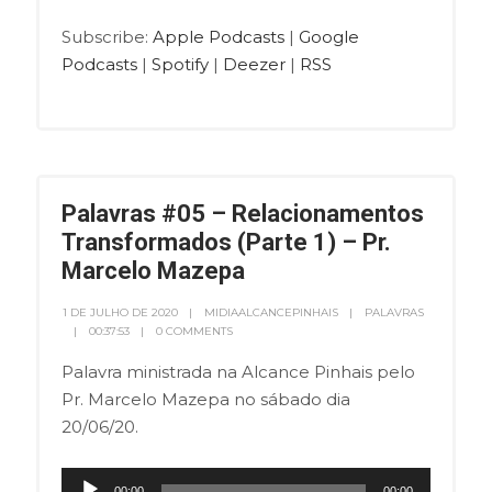
Subscribe:
Apple Podcasts
|
Google
Podcasts
|
Spotify
|
Deezer
|
RSS
Palavras #05 – Relacionamentos
Transformados (Parte 1) – Pr.
Marcelo Mazepa
1 DE JULHO DE 2020
MIDIAALCANCEPINHAIS
PALAVRAS
00:37:53
0 COMMENTS
Palavra ministrada na Alcance Pinhais pelo
Pr. Marcelo Mazepa no sábado dia
20/06/20.
Tocador
00:00
00:00