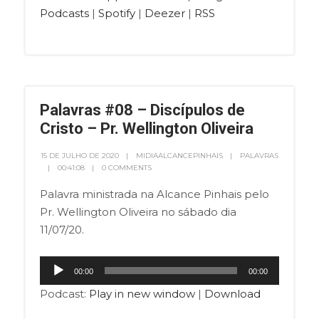
Podcasts
|
Spotify
|
Deezer
|
RSS
Palavras #08 – Discípulos de
Cristo – Pr. Wellington Oliveira
15 DE JULHO DE 2020
MIDIAALCANCEPINHAIS
PALAVRAS
00:41:08
0 COMMENTS
Palavra ministrada na Alcance Pinhais pelo
Pr. Wellington Oliveira no sábado dia
11/07/20.
Tocador
00:00
00:00
de
Podcast:
Play in new window
|
Download
áudio