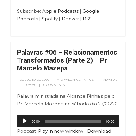
Subscribe:
Apple Podcasts
|
Google
Podcasts
|
Spotify
|
Deezer
|
RSS
Palavras #06 – Relacionamentos
Transformados (Parte 2) – Pr.
Marcelo Mazepa
1 DE JULHO DE 2020
MIDIAALCANCEPINHAIS
PALAVRAS
00:39:36
0 COMMENTS
Palavra ministrada na Alcance Pinhais pelo
Pr. Marcelo Mazepa no sábado dia 27/06/20.
Tocador
00:00
00:00
de
Podcast:
Play in new window
|
Download
áudio