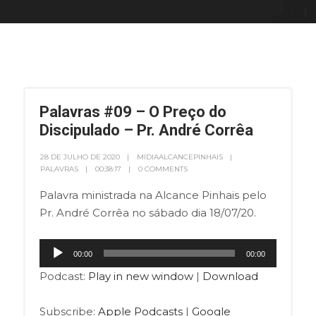
Palavras #09 – O Preço do
Discipulado – Pr. André Corrêa
28 DE JULHO DE 2020
MIDIAALCANCEPINHAIS
PALAVRAS
00:38:17
0 COMMENTS
Palavra ministrada na Alcance Pinhais pelo
Pr. André Corrêa no sábado dia 18/07/20.
Tocador
00:00
00:00
de
Podcast:
Play in new window
|
Download
áudio
Subscribe:
Apple Podcasts
|
Google