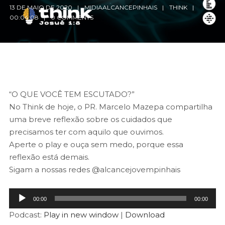
13 DE MAIO DE 2020
MIDIAALCANCEPINHAIS
THINK
00:04:08
0 COMMENTS
“O QUE VOCÊ TEM ESCUTADO?”
No Think de hoje, o PR. Marcelo Mazepa compartilha
uma breve reflexão sobre os cuidados que
precisamos ter com aquilo que ouvimos.
Aperte o play e ouça sem medo, porque essa
reflexão está demais.
Sigam a nossas redes @alcancejovempinhais
Tocador
00:00
00:00
de
Podcast:
Play in new window
|
Download
áudio