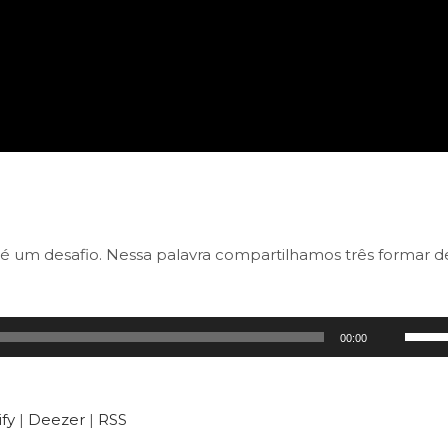
 é um desafio. Nessa palavra compartilhamos três formar d
Use
00:00
as
setas
para
fy
|
Deezer
|
RSS
cima