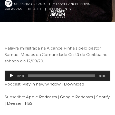
14 DE SETEMBRO DE 2020
MIDIAALCANCEPINHAIS
PALAVRAS
00:40:09
0 COMMENTS
Palavra ministrada na Alcance Pinhais pelo pastor
Samuel Moraes da Comunidade Cristã de Curitiba no
sábado dia 12/09/20.
Tocador
00:00
00:00
de
Podcast:
Play in new window
|
Download
áudio
Subscribe:
Apple Podcasts
|
Google Podcasts
|
Spotify
|
Deezer
|
RSS