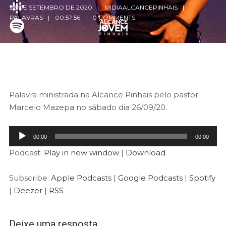
26 DE SETEMBRO DE 2020
MIDIAALCANCEPINHAIS
PALAVRAS
00:57:56
0 COMMENTS
Palavra ministrada na Alcance Pinhais pelo pastor
Marcelo Mazepa no sábado dia 26/09/20.
Tocador
00:00
00:00
de
Podcast:
Play in new window
|
Download
áudio
Subscribe:
Apple Podcasts
|
Google Podcasts
|
Spotify
|
Deezer
|
RSS
Deixe uma resposta